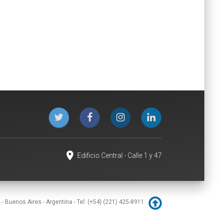
place
Edificio Central - Calle 1 y 47
) - Buenos Aires - Argentina - Tel: (+54) (221) 425-8911