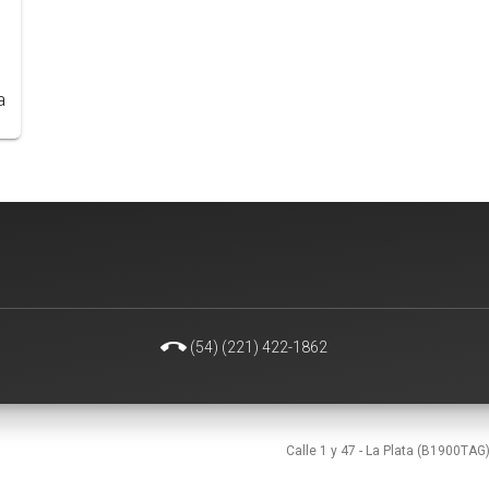
a
call_end
(54) (221) 422-1862
Calle 1 y 47 - La Plata (B1900TAG