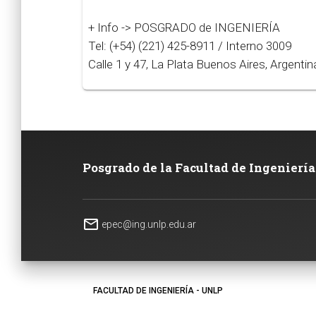
+ Info -> POSGRADO de INGENIERÍA
Tel: (+54) (221) 425-8911 / Interno 3009
Calle 1 y 47, La Plata Buenos Aires, Argentin
Posgrado de la Facultad de Ingeniería
mail_outline
epec@ing.unlp.edu.ar
FACULTAD DE INGENIERÍA - UNLP