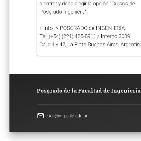
a entrar y debe elegir la opción "Cursos de
Posgrado Ingeniería".
+ Info -> POSGRADO de INGENIERÍA
Tel: (+54) (221) 425-8911 / Interno 3009
Calle 1 y 47, La Plata Buenos Aires, Argentin
Posgrado de la Facultad de Ingeniería
mail_outline
epec@ing.unlp.edu.ar