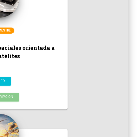
MESTRE
aciales orientada a
télites
NFO
RIPCIÓN