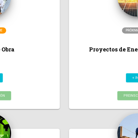
RE
PRÓXIM
 Obra
Proyectos de Ene
+ I
IÓN
PREINSC