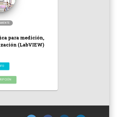
AMENTE
ica para medición,
ización (LabVIEW)
NFO
RIPCIÓN