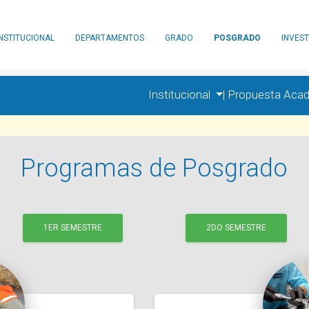
INSTITUCIONAL
DEPARTAMENTOS
GRADO
POSGRADO
INVEST
Institucional
|
Propuesta Aca
Programas de Posgrado
1ER SEMESTRE
2DO SEMESTRE