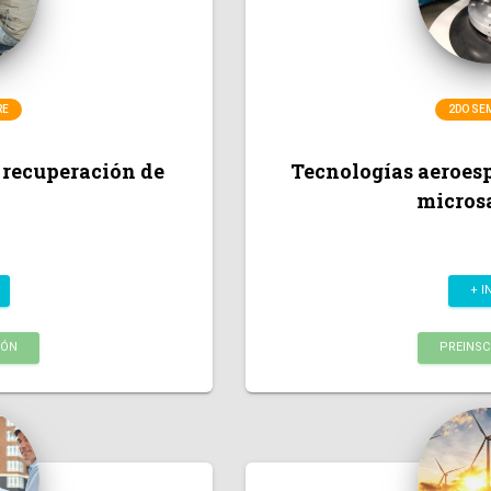
RE
2DO SE
 recuperación de
Tecnologías aeroesp
microsa
+ I
IÓN
PREINSC