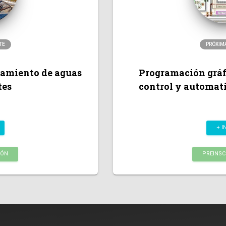
TE
PRÓXIM
atamiento de aguas
Programación gráf
tes
control y automat
+ I
IÓN
PREINSC