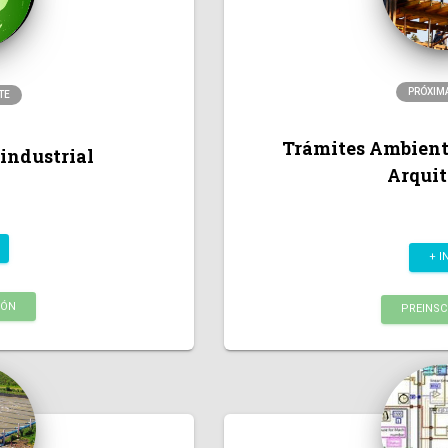
PRÓXIM
TE
Trámites Ambienta
industrial
Arquit
+ I
IÓN
PREINSC