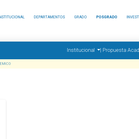
ón "Cursos de Postgrado Ingeniería"." />
INSTITUCIONAL
DEPARTAMENTOS
GRADO
POSGRADO
INVEST
Institucional
|
Propuesta Aca
EMICO