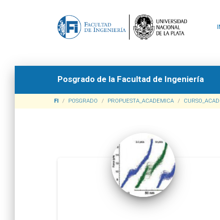
Cuando ya tenga su usuario vuelva a entrar y debe elegir la opci
Posgrado de la Facultad de Ingeniería
FI
POSGRADO
PROPUESTA_ACADEMICA
CURSO_ACAD